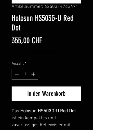
Artikelnummer: 6250314763471
Holosun HS503G-U Red
Dot
Preis
355,00 CHF
inkl. MwSt.
|
Abholung im Shop
Anzahl
*
In den Warenkorb
Das
Holosun HS503G-U Red Dot
ist ein kompaktes und
zuverlässiges Reflexvisier mit