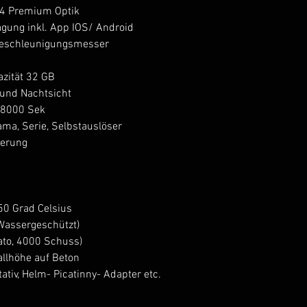
.4 Premium Optik
ragung inkl. App IOS/ Android
Beschleunigungsmesser
azität 32 GB
und Nachtsicht
/8000 Sek
ama, Serie, Selbstauslöser
ierung
50 Grad Celsius
 Wassergeschützt)
ato, 4000 Schuss)
allhöhe auf Beton
ativ, Helm- Picatinny- Adapter etc.