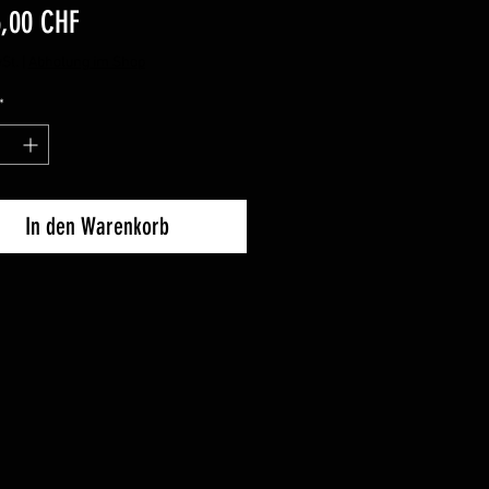
Preis
5,00 CHF
St.
|
Abholung im Shop
*
In den Warenkorb