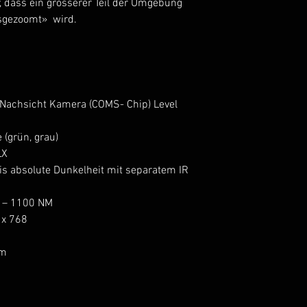
r, dass ein grösserer Teil der Umgebung
usgezoomt» wird.
b-Nachsicht Kamera (COMS- Chip) Level
(grün, grau)
LX
is absolute Dunkelheit mit separatem IR
 – 1100 NM
 x 768
mm