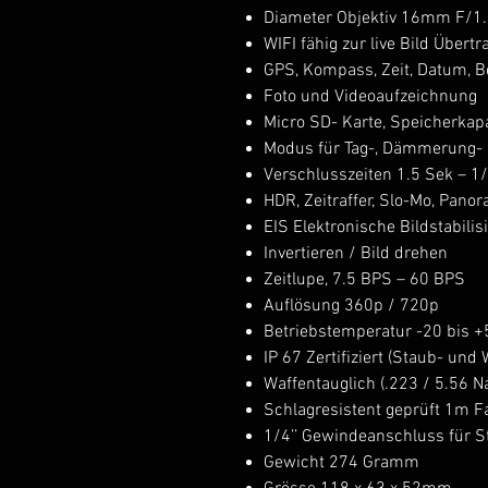
Diameter Objektiv 16mm F/1
WIFI fähig zur live Bild Übert
GPS, Kompass, Zeit, Datum, 
Foto und Videoaufzeichnung
Micro SD- Karte, Speicherkap
Modus für Tag-, Dämmerung- 
Verschlusszeiten 1.5 Sek – 1
HDR, Zeitraffer, Slo-Mo, Panor
EIS Elektronische Bildstabilis
Invertieren / Bild drehen
Zeitlupe, 7.5 BPS – 60 BPS
Auflösung 360p / 720p
Betriebstemperatur -20 bis +
IP 67 Zertifiziert (Staub- und
Waffentauglich (.223 / 5.56 N
Schlagresistent geprüft 1m F
1/4’’ Gewindeanschluss für St
Gewicht 274 Gramm