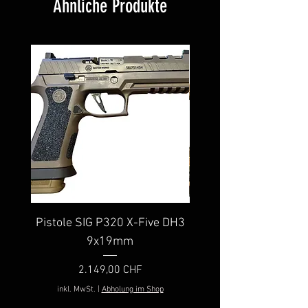
Ähnliche Produkte
Pistole SIG P320 X-Five DH3
SIG P320 Nitron C
9x19mm
9x19mm Brouwer F
Preis
2.149,00 CHF
inkl. MwSt.
|
Abholung im Shop
inkl. MwSt.