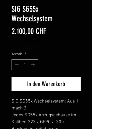
SIG SG55x
Wechselsystem
Preis
2.100,00 CHF
inkl. MwSt.
|
Abholung im Shop
Anzahl
*
In den Warenkorb
SIG SG55x Wechselsystem: Aus 1
mach 2!
Jedes SG55x Abzugsgehäuse im
Kaliber .223 / GP90 / .300
Blackout ist mit diesem