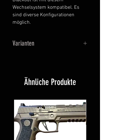
Wechselsystem kompatibel. Es
sind diverse Konfigurationen
möglich.
Varianten
SG550 / SG551 LB oder SB /
SG553 LB oder SB / SG553 BK
Rotex oder Standard MFD
Ähnliche Produkte