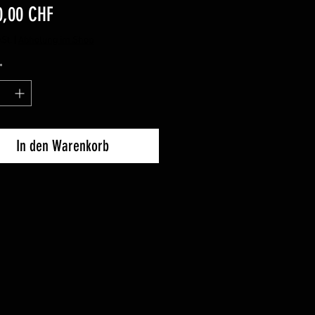
Preis
0,00 CHF
St.
|
Abholung im Shop
*
In den Warenkorb