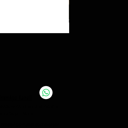
hatsApp Kanal!
xklusive Aktionen und Rabatte
is zu 3x pro Monat!
 WhatsApp-Kanal abonnieren!