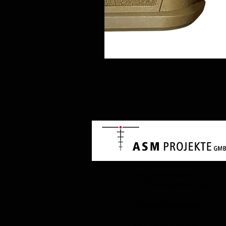
Industriestrasse 15
5712 Beinwil am See
info@asm-projekte.ch
+41 76 443 31 89​