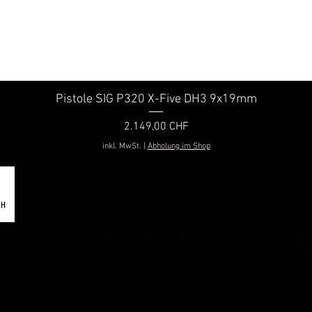
Pistole SIG P320 X-Five DH3 9x19mm
Schnellansicht
Preis
2.149,00 CHF
inkl. MwSt.
|
Abholung im Shop
Shop Öffnungszeiten
W
Dienstag 16:00 - 18.30 Uhr
E
Donnerstag 16:00 - 18.30 Uhr
b
Samstag 10:00 - 14.00 Uhr
👉