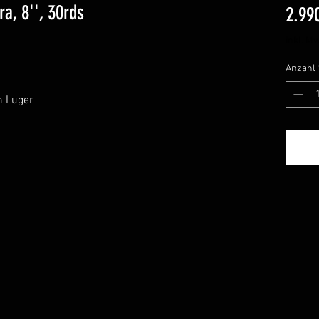
a, 8'', 30rds
2.99
1
inkl. Mw
Anzahl
m Luger