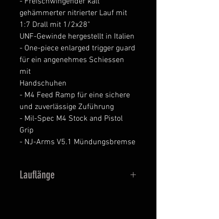
- Freischwingender kalt
gehämmerter nitrierter Lauf mit
1:7 Drall mit 1/2x28"
UNF-Gewinde hergestellt in Italien
- One-piece enlarged trigger guard
für ein angenehmes Schiessen
mit
Handschuhen
- M4 Feed Ramp für eine sichere
und zuverlässige Zuführung
- Mil-Spec M4 Stock and Pistol
Grip
- NJ-Arms V5.1 Mündungsbremse
Lauflänge
Verfügbare Lauflängen: 10.5'' / 12''
/ 14.5'' / 16''