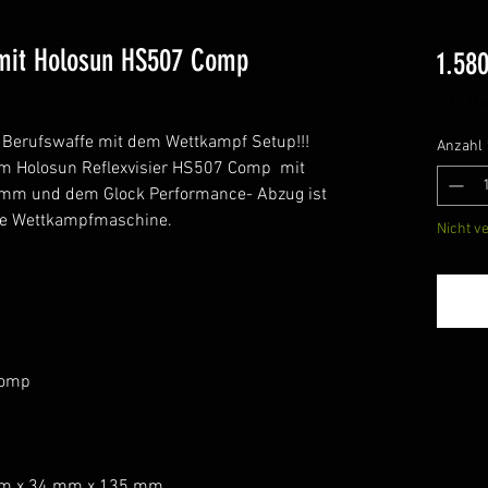
mit Holosun HS507 Comp
1.58
1
inkl. Mw
 Berufswaffe mit dem Wettkampf Setup!!!
Anzahl
em Holosun Reflexvisier HS507 Comp mit
8mm und dem Glock Performance- Abzug ist
he Wettkampfmaschine.
Nicht v
Comp
mm x 34 mm x 135 mm