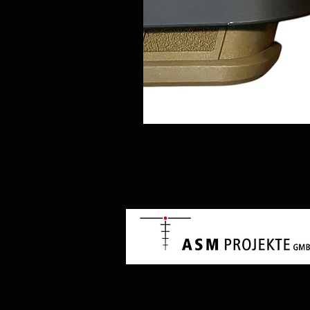
Industriestrasse 15
5712 Beinwil am See