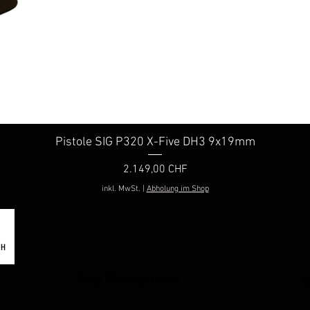
Pistole SIG P320 X-Five DH3 9x19mm
Schnellansicht
Preis
2.149,00 CHF
inkl. MwSt.
|
Abholung im Shop
Shop Öffnungszeiten
W
Dienstag 16:00 - 18.30 Uhr
E