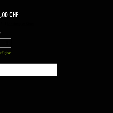
Preis
0,00 CHF
St.
|
Abholung im Shop
*
erfügbar
Benachrichtigen lassen