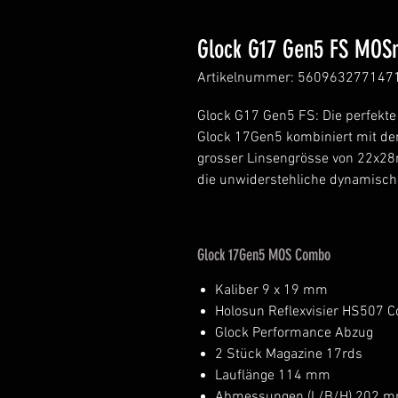
Glock G17 Gen5 FS MOS
Artikelnummer: 560963277147
Glock G17 Gen5 FS: Die perfekte
Glock 17Gen5 kombiniert mit d
grosser Linsengrösse von 22x2
die unwiderstehliche dynamisc
Glock 17Gen5 MOS Combo
Kaliber 9 x 19 mm
Holosun Reflexvisier HS507 
Glock Performance Abzug
2 Stück Magazine 17rds
Lauflänge 114 mm
Abmessungen (L/B/H) 202 