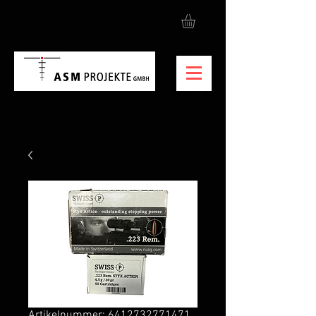
Artikelnummer: 6412732771471