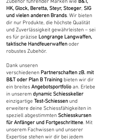
Zubehör führender Marken wie
B&T,
HK, Glock, Beretta, Steyr, Stoeger
,
SIG
und vielen anderen Brands
. Wir bieten
dir nur Produkte, die höchste Qualität
und Zuverlässigkeit gewährleisten – sei
es für präzise
Longrange Langwaffen,
taktische Handfeuerwaffen
oder
robustes Zubehör.
Dank unseren
verschiedenen
Partnerschaften zB. mit
B&T oder Plan B Training
bieten wir dir
ein breites
Angebotsportfolio
an. Erlebe
in unserem
dynamic Schiesskeller
einzigartige
Test-Schiessen
und
erweitere deine Schiessfähigkeiten in
speziell abgestimmten
Schiesskursen
für Anfänger und Fortgeschrittene
. Mit
unserem Fachwissen und unserer
Expertise stehen wir dir bei jedem