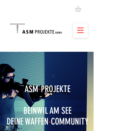
ASM
-
PROJEKTE
BEINWIL AM SEE
DEINE WAFFEN
-
COMMUNITY